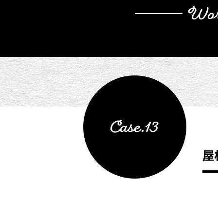
Wor
Case.13
屋