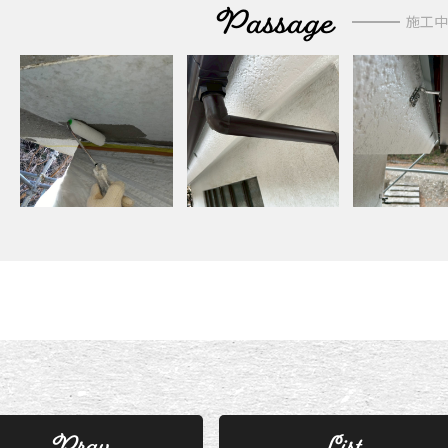
Passage
施工中
Prav
List